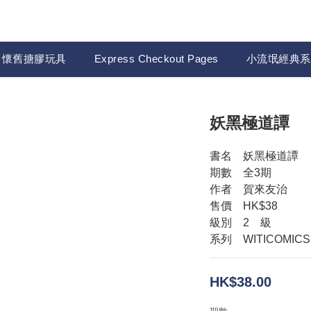
懷舊搪膠玩具
Express Checkout Pages
小流氓經典系
妖黑極道譚
書名　妖黑極道譚
期數　全3期　　
作者　賀來友治　
售價　HK$38
級別　2　級　
系列　WITICOMICS
HK$38.00