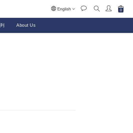
English
列
About Us