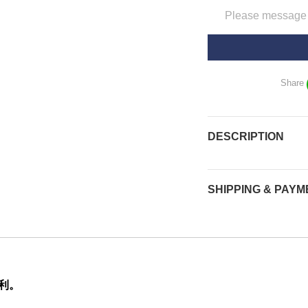
Please message t
Share
DESCRIPTION
SHIPPING & PAYM
利。