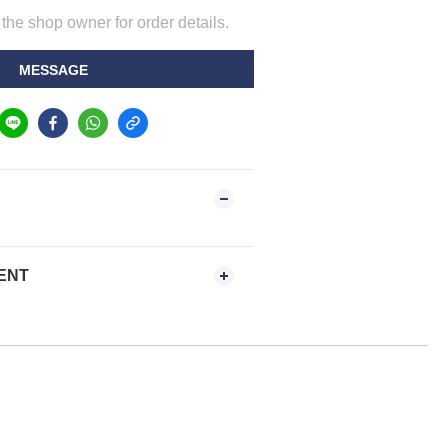
he shop owner for order details.
MESSAGE
ENT