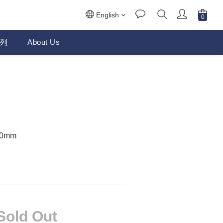
English
列
About Us
0mm
Sold Out