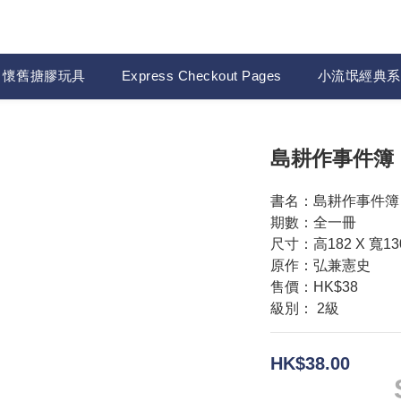
懷舊搪膠玩具
Express Checkout Pages
小流氓經典系
島耕作事件簿
書名：島耕作事件簿
期數：全一冊
尺寸：高182 X 寬13
原作：弘兼憲史
售價：HK$38
級別： 2級
HK$38.00