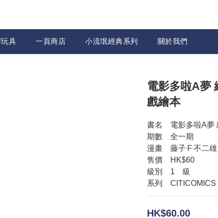
膠玩具
一頁商店
小流氓經典系列
關於我們
電影多啦A夢 
戲繪本
書名　電影多啦A夢
期數　全一期
漫畫　藤子‧F‧不二雄
售價　HK$60
級別　1　級
系列　CITICOMICS
HK$60.00