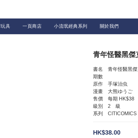
膠玩具
一頁商店
小流氓經典系列
關於我們
青年怪醫黑傑
書名　青年怪醫黑傑
期數
原作　手塚治虫　
漫畫　大熊ゆうご
售價　每期 HK$38
級別　2　級　
系列　CITICOMICS
HK$38.00