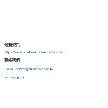
最新資訊
https://www.facebook.com/citiwikicomic/
聯絡我們
E-mail : joekwok@culturecom.com.hk
Tel
:
29508832