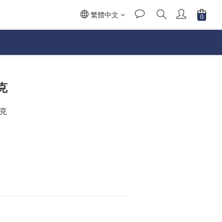
繁體中文
克
克