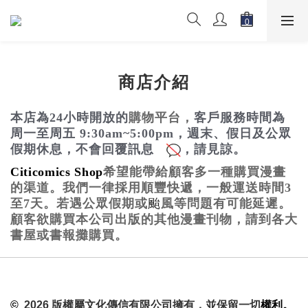
商店介紹
本店為24小時開放的
購物
平台，
客戶服務時間為
周一至周五
9:30am~5:00pm
，
週末、假日及公眾
假期休息，不會回覆訊息
，請見諒。
Citicomics Shop
希望能帶給顧客多一種購買漫畫
的渠道。我們一律採用順豐快遞，一般運送時間3
至7天。若遇公眾假期或
颱
風等問題有可能延遲。
顧客欲購買
本公司出版的其他漫
畫刊物，請到各大
書屋或書報攤購買。
©
2026 版權屬文化傳信有限公司擁有，並保留一切
權利。