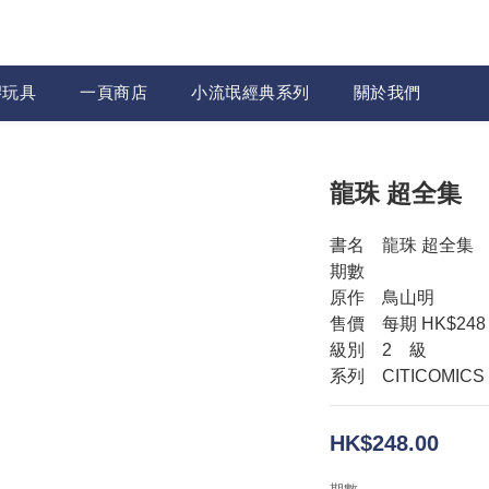
膠玩具
一頁商店
小流氓經典系列
關於我們
龍珠 超全集
書名　龍珠 超全集
期數　
原作　鳥山明
售價　每期 HK$248
級別　2　級
系列　CITICOMICS
HK$248.00