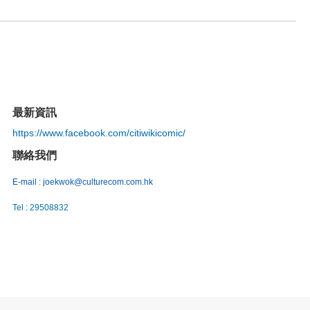
最新資訊
https://www.facebook.com/citiwikicomic/
聯絡我們
E-mail : joekwok@culturecom.com.hk
Tel
:
29508832