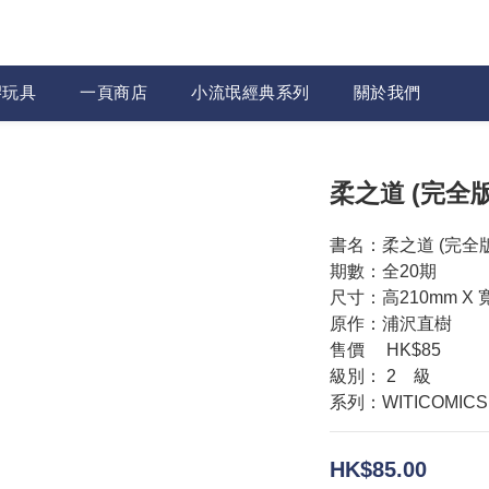
膠玩具
一頁商店
小流氓經典系列
關於我們
柔之道 (完全版
書名：柔之道 (完全版
期數：全20期
尺寸：高210mm X 
原作：浦沢直樹
售價　 HK$85
級別： 2　級
系列：WITICOMICS
HK$85.00