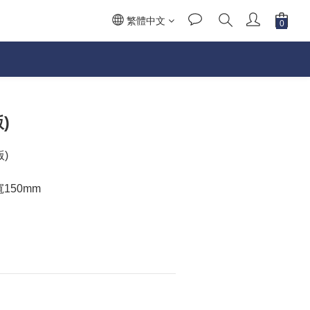
繁體中文
)
)
寬150mm