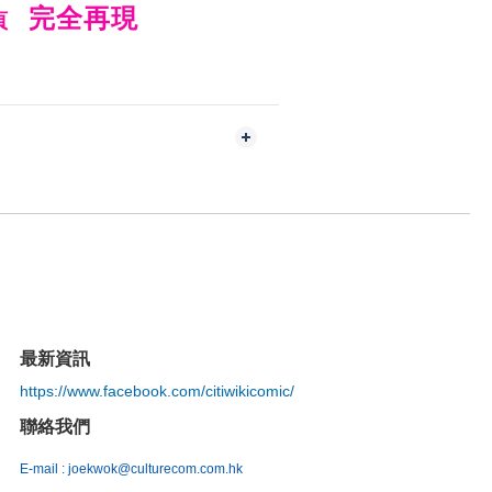
完全再現
彩頁
最新資訊
https://www.facebook.com/citiwikicomic/
聯絡我們
E-mail : joekwok@culturecom.com.hk